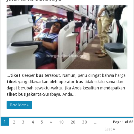
...
tiket
sleeper
bus
tersebut. Namun, perlu diingat bahwa harga
tiket
yang ditawarkan oleh operator
bus
tidak selalu sama dan
dapat berubah sewaktu-waktu. Jika Anda kesulitan mendapatkan
tiket bus Jakarta
-Surabaya, Anda...
Read More »
1
2
3
4
5
»
10
20
30
...
Page 1 of 68
Last »