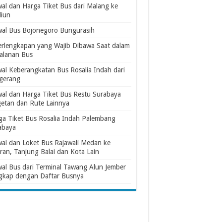
wal dan Harga Tiket Bus dari Malang ke
iun
wal Bus Bojonegoro Bungurasih
erlengkapan yang Wajib Dibawa Saat dalam
jalanan Bus
wal Keberangkatan Bus Rosalia Indah dari
gerang
wal dan Harga Tiket Bus Restu Surabaya
etan dan Rute Lainnya
ga Tiket Bus Rosalia Indah Palembang
abaya
wal dan Loket Bus Rajawali Medan ke
ran, Tanjung Balai dan Kota Lain
wal Bus dari Terminal Tawang Alun Jember
gkap dengan Daftar Busnya