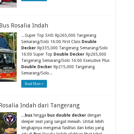
Bus Rosalia Indah
...Super Top SHD Rp265,000 Tangerang
Semarang/Solo 16:00 First Class
Double
Decker
Rp335,000 Tangerang Semarang/Solo
16:00 Super Top
Double Decker
Rp265,000
Tangerang Semarang/Solo 16:00 Executive Plus
Double Decker
Rp215,000 Tangerang
Semarang/Solo...
Read More »
Rosalia Indah dari Tangerang
...
bus
hingga
bus double decker
dengan
sleeper seat yang sangat mewah. Untuk lebih
lengkapnya mengenai fasilitas dan kelas yang
ada di
Bus
Rosalia Indah silahkan lihat tabel