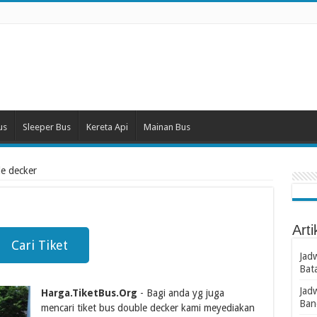
us
Sleeper Bus
Kereta Api
Mainan Bus
le decker
Arti
Cari Tiket
Jad
Bat
Jad
Harga.TiketBus.Org
- Bagi anda yg juga
Ban
mencari tiket bus double decker kami meyediakan