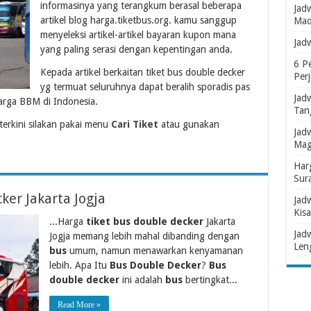
informasinya yang terangkum berasal beberapa
Jad
artikel blog harga.tiketbus.org. kamu sanggup
Mad
menyeleksi artikel-artikel bayaran kupon mana
Jad
yang paling serasi dengan kepentingan anda.
6 P
Kepada artikel berkaitan tiket bus double decker
Per
yg termuat seluruhnya dapat beralih sporadis pas
Jad
rga BBM di Indonesia.
Tan
terkini silakan pakai menu
Cari Tiket
atau gunakan
Jad
Mag
Har
Sur
ker Jakarta Jogja
Jad
Kisa
...Harga
tiket bus double decker
Jakarta
Jad
Jogja memang lebih mahal dibanding dengan
Len
bus
umum, namun menawarkan kenyamanan
lebih. Apa Itu
Bus Double Decker
?
Bus
double decker
ini adalah
bus
bertingkat...
Read More »