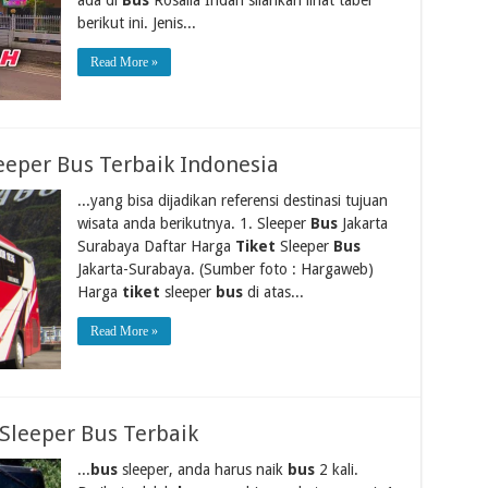
berikut ini. Jenis...
Read More »
eeper Bus Terbaik Indonesia
...yang bisa dijadikan referensi destinasi tujuan
wisata anda berikutnya. 1. Sleeper
Bus
Jakarta
Surabaya Daftar Harga
Tiket
Sleeper
Bus
Jakarta-Surabaya. (Sumber foto : Hargaweb)
Harga
tiket
sleeper
bus
di atas...
Read More »
Sleeper Bus Terbaik
...
bus
sleeper, anda harus naik
bus
2 kali.