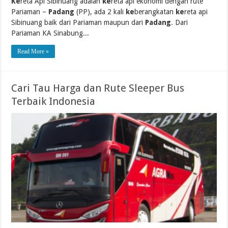
Ke
reta Api Sibinuang adalah
ke
reta api ekonomi dengan rute
Pariaman –
Padang
(PP), ada 2 kali
ke
berangkatan
ke
reta api
Sibinuang baik dari Pariaman maupun dari
Padang
. Dari
Pariaman KA Sinabung...
Read More »
Cari Tau Harga dan Rute Sleeper Bus
Terbaik Indonesia