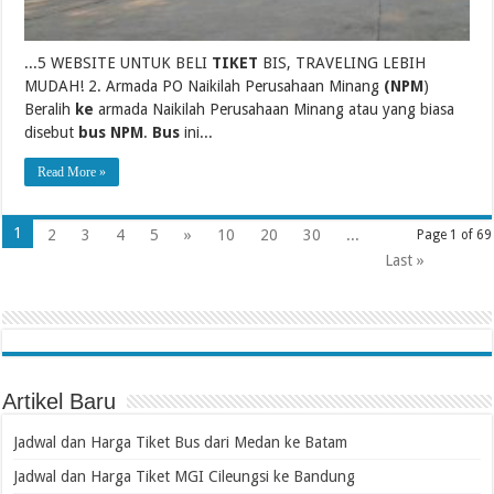
...5 WEBSITE UNTUK BELI
TIKET
BIS, TRAVELING LEBIH
MUDAH! 2. Armada PO Naikilah Perusahaan Minang
(NPM
)
Beralih
ke
armada Naikilah Perusahaan Minang atau yang biasa
disebut
bus NPM
.
Bus
ini...
Read More »
1
2
3
4
5
»
10
20
30
...
Page 1 of 69
Last »
Artikel Baru
Jadwal dan Harga Tiket Bus dari Medan ke Batam
Jadwal dan Harga Tiket MGI Cileungsi ke Bandung