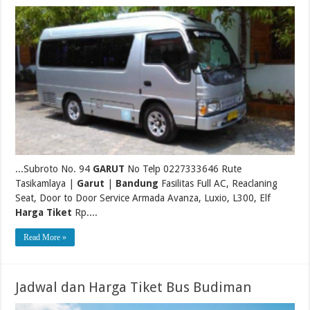
...Subroto No. 94
GARUT
No Telp 0227333646 Rute
Tasikamlaya |
Garut
|
Bandung
Fasilitas Full AC, Reaclaning
Seat, Door to Door Service Armada Avanza, Luxio, L300, Elf
Harga Tiket
Rp....
Read More »
Jadwal dan Harga Tiket Bus Budiman