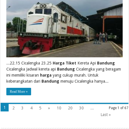
...22.15 Cicalengka 23.25
Harga Tiket
Kereta Api
Bandung
Cicalengka Jadwal kereta api
Bandung
Cicalengka yang beragam
ini memiliki kisaran
harga
yang cukup murah. Untuk
keberangkatan dari
Bandung
menuju Cicalengka hanya...
Read More »
1
2
3
4
5
»
10
20
30
...
Page 1 of 67
Last »