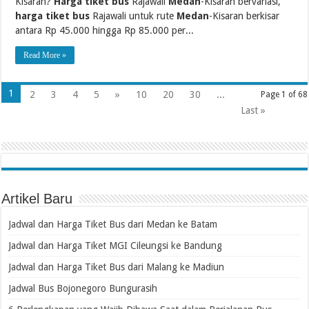
Kisaran?
Harga tiket bus
Rajawali
Medan
-Kisaran bervariasi,
harga tiket bus
Rajawali untuk rute
Medan
-Kisaran berkisar
antara Rp 45.000 hingga Rp 85.000 per...
Read More »
1
2
3
4
5
»
10
20
30
...
Page 1 of 68
Last »
Artikel Baru
Jadwal dan Harga Tiket Bus dari Medan ke Batam
Jadwal dan Harga Tiket MGI Cileungsi ke Bandung
Jadwal dan Harga Tiket Bus dari Malang ke Madiun
Jadwal Bus Bojonegoro Bungurasih