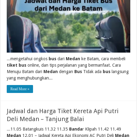
...mengetahui ongkos
bus
dari
Medan
ke Batam, cara membeli
tiket bus
online, dan tips perjalanan yang bermanfaat. Cara
Menuju Batam dari
Medan
dengan
Bus
Tidak ada
bus
langsung
yang menghubungkan...
Read More »
Jadwal dan Harga Tiket Kereta Api Putri
Deli Medan – Tanjung Balai
...11.05 Batangkuis 11.32 11.35
Banda
r Klipah 11.42 11.49
Medan
12.01 – Jadwal Kereta Api Ekonomi AC Putri Deli
Medan