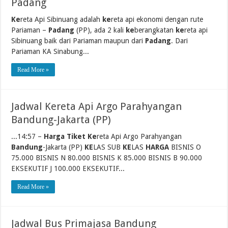
Padang
Ke
reta Api Sibinuang adalah
ke
reta api ekonomi dengan rute
Pariaman –
Padang
(PP), ada 2 kali
ke
berangkatan
ke
reta api
Sibinuang baik dari Pariaman maupun dari
Padang
. Dari
Pariaman KA Sinabung...
Read More »
Jadwal Kereta Api Argo Parahyangan
Bandung-Jakarta (PP)
...14:57 –
Harga Tiket Ke
reta Api Argo Parahyangan
Bandung
-Jakarta (PP)
KE
LAS SUB
KE
LAS
HARGA
BISNIS O
75.000 BISNIS N 80.000 BISNIS K 85.000 BISNIS B 90.000
EKSEKUTIF J 100.000 EKSEKUTIF...
Read More »
Jadwal Bus Primajasa Bandung