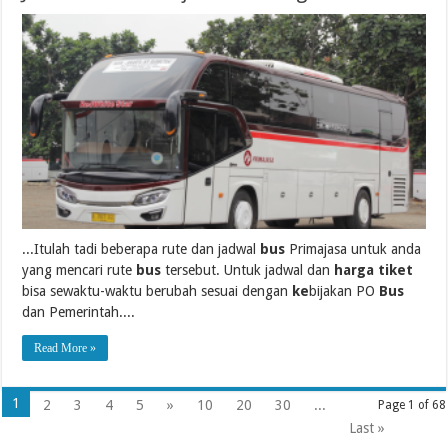
...Itulah tadi beberapa rute dan jadwal
bus
Primajasa untuk anda
yang mencari rute
bus
tersebut. Untuk jadwal dan
harga tiket
bisa sewaktu-waktu berubah sesuai dengan
ke
bijakan PO
Bus
dan Pemerintah....
Read More »
1
2
3
4
5
»
10
20
30
...
Page 1 of 68
Last »