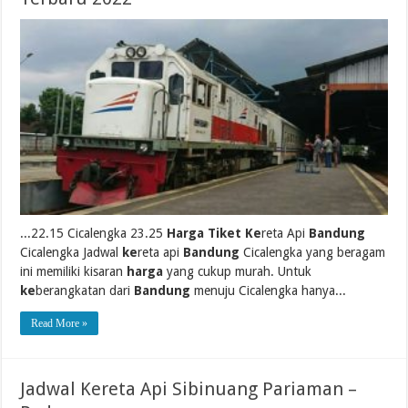
...22.15 Cicalengka 23.25
Harga Tiket Ke
reta Api
Bandung
Cicalengka Jadwal
ke
reta api
Bandung
Cicalengka yang beragam
ini memiliki kisaran
harga
yang cukup murah. Untuk
ke
berangkatan dari
Bandung
menuju Cicalengka hanya...
Read More »
Jadwal Kereta Api Sibinuang Pariaman –