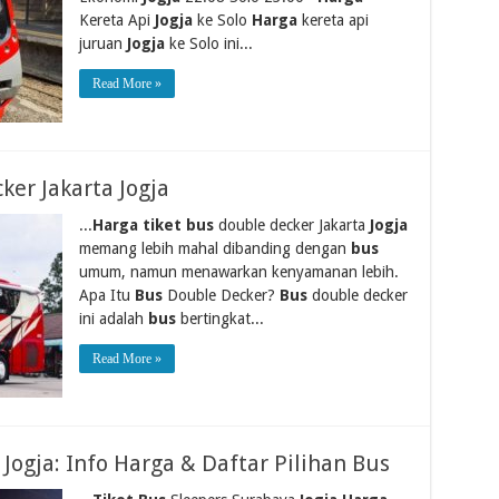
Kereta Api
Jogja
ke Solo
Harga
kereta api
juruan
Jogja
ke Solo ini...
Read More »
ker Jakarta Jogja
...
Harga tiket bus
double decker Jakarta
Jogja
memang lebih mahal dibanding dengan
bus
umum, namun menawarkan kenyamanan lebih.
Apa Itu
Bus
Double Decker?
Bus
double decker
ini adalah
bus
bertingkat...
Read More »
Jogja: Info Harga & Daftar Pilihan Bus