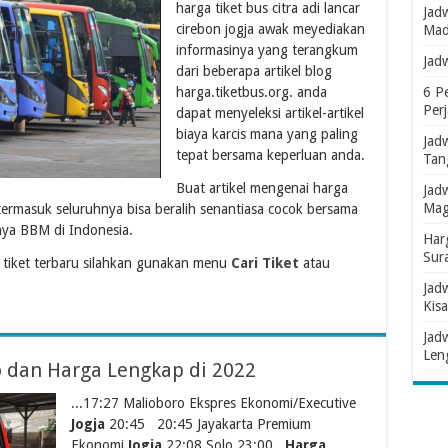
harga tiket bus citra adi lancar
Jad
cirebon jogja awak meyediakan
Mad
informasinya yang terangkum
Jad
dari beberapa artikel blog
harga.tiketbus.org. anda
6 P
Per
dapat menyeleksi artikel-artikel
biaya karcis mana yang paling
Jad
tepat bersama keperluan anda.
Tan
Buat artikel mengenai harga
Jad
Mag
g termasuk seluruhnya bisa beralih senantiasa cocok bersama
aya BBM di Indonesia.
Har
Sur
tiket terbaru silahkan gunakan menu
Cari Tiket
atau
Jad
Kisa
Jad
Len
lo dan Harga Lengkap di 2022
...17:27 Malioboro Ekspres Ekonomi/Executive
Jogja
20:45 20:45 Jayakarta Premium
Ekonomi
Jogja
22:08 Solo 23:00
Harga