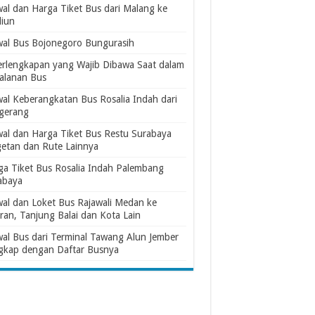
wal dan Harga Tiket Bus dari Malang ke
iun
wal Bus Bojonegoro Bungurasih
erlengkapan yang Wajib Dibawa Saat dalam
jalanan Bus
wal Keberangkatan Bus Rosalia Indah dari
gerang
wal dan Harga Tiket Bus Restu Surabaya
etan dan Rute Lainnya
ga Tiket Bus Rosalia Indah Palembang
abaya
wal dan Loket Bus Rajawali Medan ke
ran, Tanjung Balai dan Kota Lain
wal Bus dari Terminal Tawang Alun Jember
gkap dengan Daftar Busnya