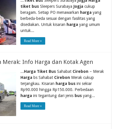
...
Tiket Bus
Sleepers Surabaya
Jogja Harga
tiket bus
Sleepers Surabaya
Jogja
cukup
beragam. Setiap PO menawarkan
harga
yang
berbeda-beda sesuai dengan fasilitas yang
disediakan. Untuk kisaran
harga
yang umum
untuk...
Read More »
 Merak: Info Harga dan Kotak Agen
...
Harga Tiket Bus
Sahabat
Cirebon
– Merak
Harga
bs Sahabat
Cirebon
Merak cukup
terjangkau. Kisaran
harga bus
ini sekiar
Rp90.000 hingga Rp150.000. Perbedaan
harga
ini tegantung dari jenis
bus
yang...
Read More »