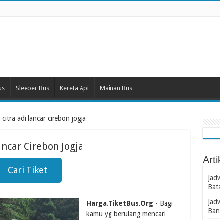
us
Sleeper Bus
Kereta Api
Mainan Bus
citra adi lancar cirebon jogja
ancar Cirebon Jogja
Arti
Cari Tiket
Jad
Bat
Jad
Harga.TiketBus.Org
- Bagi
Ban
kamu yg berulang mencari