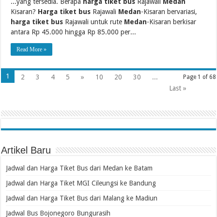
...yang tersedia. Berapa
harga tiket bus
Rajawali
Medan
Kisaran?
Harga tiket bus
Rajawali
Medan
-Kisaran bervariasi,
harga tiket bus
Rajawali untuk rute
Medan
-Kisaran berkisar
antara Rp 45.000 hingga Rp 85.000 per...
Read More »
1
2
3
4
5
»
10
20
30
...
Page 1 of 68
Last »
Artikel Baru
Jadwal dan Harga Tiket Bus dari Medan ke Batam
Jadwal dan Harga Tiket MGI Cileungsi ke Bandung
Jadwal dan Harga Tiket Bus dari Malang ke Madiun
Jadwal Bus Bojonegoro Bungurasih