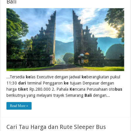
Bali
...Tersedia
ke
las Executive dengan jadwal
ke
berangkatan pukul
11:30
dari
terminal Penggaron
ke
tujuan Denpasar dengan
harga
tiket
Rp.280.000 2. Pahala
Ke
ncana Perusahaan oto
bus
berikutnya yang melayani trayek Semarang
Bali
dengan...
Read More »
Cari Tau Harga dan Rute Sleeper Bus