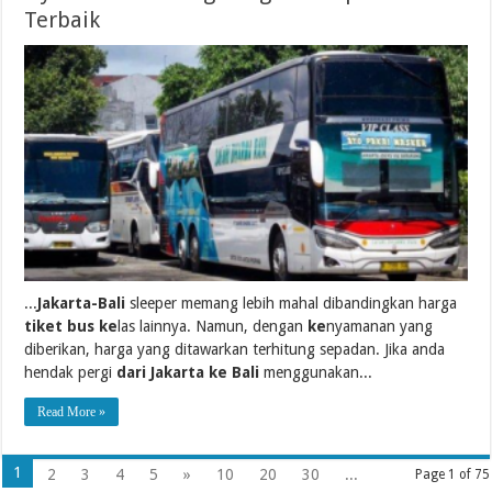
Terbaik
...
Jakarta-Bali
sleeper memang lebih mahal dibandingkan harga
tiket bus ke
las lainnya. Namun, dengan
ke
nyamanan yang
diberikan, harga yang ditawarkan terhitung sepadan. Jika anda
hendak pergi
dari Jakarta ke Bali
menggunakan...
Read More »
1
2
3
4
5
»
10
20
30
...
Page 1 of 75