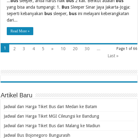
...
bus
sleeper, anda harus naik
bus
2 kali. Berikut adalah
bus
yang bisa anda tumpangi: 1.
Bus
Sleeper Sinar Jaya Jakarta-Jogja:
seperti kebanyakan
bus
sleeper,
bus
ini melayani keberangkatan
dari...
Read More »
1
2
3
4
5
»
10
20
30
...
Page 1 of 66
Last »
Artikel Baru
Jadwal dan Harga Tiket Bus dari Medan ke Batam
Jadwal dan Harga Tiket MGI Cileungsi ke Bandung
Jadwal dan Harga Tiket Bus dari Malang ke Madiun
Jadwal Bus Bojonegoro Bungurasih