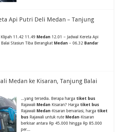
eta Api Putri Deli Medan – Tanjung
 Klipah 11.42 11.49
Medan
12.01 – Jadwal Kereta Api
Balai Stasiun Tiba Berangkat
Medan
– 06.32
Banda
r
ali Medan ke Kisaran, Tanjung Balai
...yang tersedia. Berapa harga
tiket bus
Rajawali
Medan
Kisaran? Harga
tiket bus
Rajawali
Medan
-Kisaran bervariasi, harga
tiket
bus
Rajawali untuk rute
Medan
-Kisaran
berkisar antara Rp 45.000 hingga Rp 85.000
per...