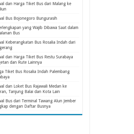
wal dan Harga Tiket Bus dari Malang ke
iun
wal Bus Bojonegoro Bungurasih
erlengkapan yang Wajib Dibawa Saat dalam
jalanan Bus
wal Keberangkatan Bus Rosalia Indah dari
gerang
wal dan Harga Tiket Bus Restu Surabaya
etan dan Rute Lainnya
ga Tiket Bus Rosalia Indah Palembang
abaya
wal dan Loket Bus Rajawali Medan ke
ran, Tanjung Balai dan Kota Lain
wal Bus dari Terminal Tawang Alun Jember
gkap dengan Daftar Busnya