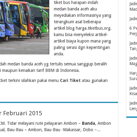
tiket bus harapan indah
Jad
medan banda aceh aku
Mad
meyediakan informasinya yang
Jad
terangkum asal beberapa
artikel blog harga.tiketbus.org.
6 P
Per
kamu bisa menyeleksi artikel-
artikel biaya kupon mana yang
Jad
paling serasi dgn kepentingan
Tan
anda.
Jad
Mag
ndah medan banda aceh yg tertulis semua sanggup beralih
i maupun kenaikan tarif BBM di Indonesia.
Har
Sur
et terkini silahkan pakai menu
Cari Tiket
atau gunakan
Jad
Kisa
Jad
Len
r Februari 2015
KM. Tidar melayani rute pelayaran Ambon –
Banda
, Ambon
al, Bau-Bau – Ambon, Bau-Bau -Makassar, Dobo –...