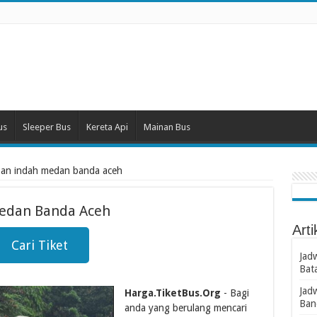
us
Sleeper Bus
Kereta Api
Mainan Bus
rapan indah medan banda aceh
Medan Banda Aceh
Arti
Cari Tiket
Jad
Bat
Jad
Harga.TiketBus.Org
- Bagi
Ban
anda yang berulang mencari