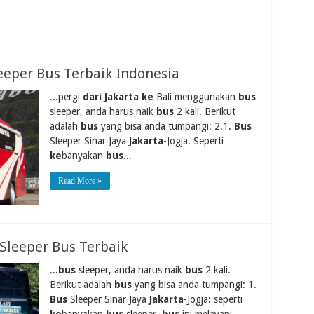
eeper Bus Terbaik Indonesia
...pergi
dari Jakarta ke
Bali menggunakan
bus
sleeper, anda harus naik
bus
2 kali. Berikut
adalah
bus
yang bisa anda tumpangi: 2.1.
Bus
Sleeper Sinar Jaya
Jakarta
-Jogja. Seperti
ke
banyakan
bus
...
Read More »
Sleeper Bus Terbaik
...
bus
sleeper, anda harus naik
bus
2 kali.
Berikut adalah
bus
yang bisa anda tumpangi: 1.
Bus
Sleeper Sinar Jaya
Jakarta
-Jogja: seperti
ke
banyakan
bus
sleeper,
bus
ini melayani