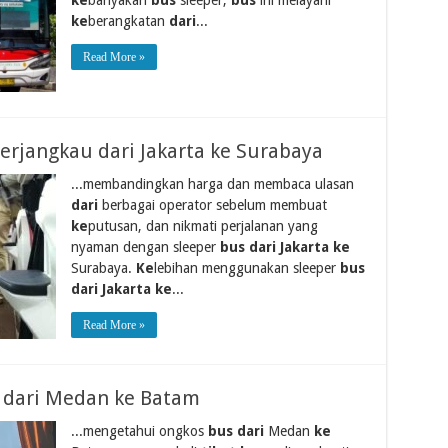
ke
berangkatan
dari
...
Read More »
erjangkau dari Jakarta ke Surabaya
...membandingkan harga dan membaca ulasan
dari
berbagai operator sebelum membuat
ke
putusan, dan nikmati perjalanan yang
nyaman dengan sleeper
bus dari Jakarta ke
Surabaya.
Ke
lebihan menggunakan sleeper
bus
dari Jakarta ke
...
Read More »
s dari Medan ke Batam
...mengetahui ongkos
bus dari
Medan
ke