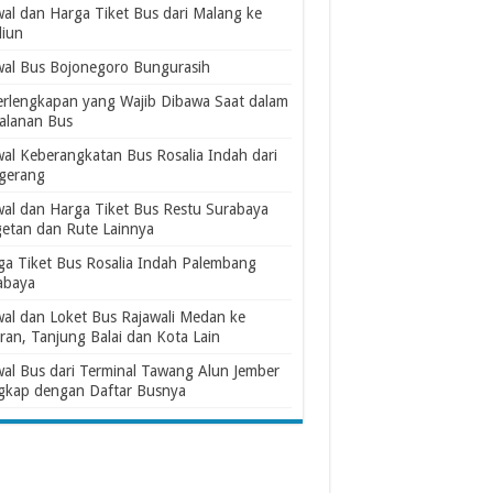
wal dan Harga Tiket Bus dari Malang ke
iun
wal Bus Bojonegoro Bungurasih
erlengkapan yang Wajib Dibawa Saat dalam
jalanan Bus
wal Keberangkatan Bus Rosalia Indah dari
gerang
wal dan Harga Tiket Bus Restu Surabaya
etan dan Rute Lainnya
ga Tiket Bus Rosalia Indah Palembang
abaya
wal dan Loket Bus Rajawali Medan ke
ran, Tanjung Balai dan Kota Lain
wal Bus dari Terminal Tawang Alun Jember
gkap dengan Daftar Busnya