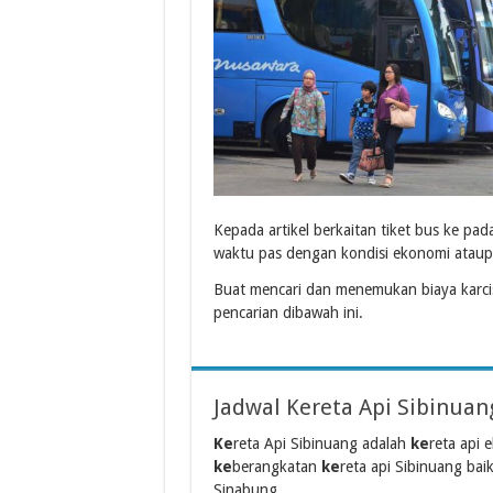
Kepada artikel berkaitan tiket bus ke pad
waktu pas dengan kondisi ekonomi ataup
Buat mencari dan menemukan biaya karci
pencarian dibawah ini.
Jadwal Kereta Api Sibinua
Ke
reta Api Sibinuang adalah
ke
reta api
ke
berangkatan
ke
reta api Sibinuang bai
Sinabung...