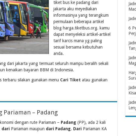
tiket bus ke padang dari
Jad
jakarta aku meyediakan
Mad
informasinya yang terangkum
Jad
permulaan beberapa artikel
blog harga.tiketbus.org. kamu
6 P
Per
dapat menyeleksi artikel-artikel
tarif karcis mana yg paling
Jad
sesuai bersama kebutuhan
Tan
anda.
Jad
Mag
ang dari jakarta yang termuat seluruh mampu beralih sekali
un kenaikan bayaran BBM di Indonesia.
Har
Sur
s terbaru silakan gunakan menu
Cari Tiket
atau gunakan
Jad
Kisa
Jad
Len
ng Pariaman – Padang
 ekonomi dengan rute Pariaman –
Padang
(PP), ada 2 kali
k
dari
Pariaman maupun
dari Padang
.
Dari
Pariaman KA