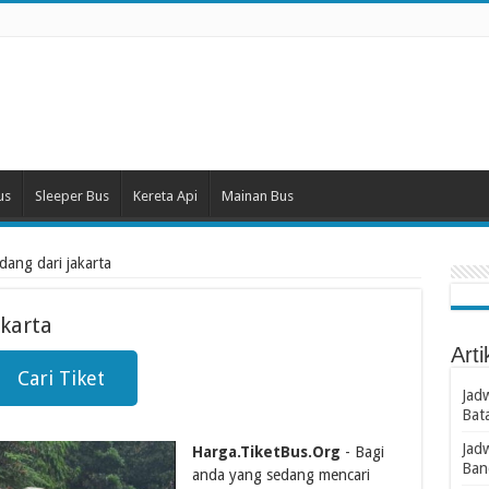
us
Sleeper Bus
Kereta Api
Mainan Bus
dang dari jakarta
akarta
Arti
Cari Tiket
Jad
Bat
Jad
Harga.TiketBus.Org
- Bagi
Ban
anda yang sedang mencari