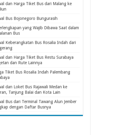
wal dan Harga Tiket Bus dari Malang ke
iun
wal Bus Bojonegoro Bungurasih
erlengkapan yang Wajib Dibawa Saat dalam
jalanan Bus
wal Keberangkatan Bus Rosalia Indah dari
gerang
wal dan Harga Tiket Bus Restu Surabaya
etan dan Rute Lainnya
ga Tiket Bus Rosalia Indah Palembang
abaya
wal dan Loket Bus Rajawali Medan ke
ran, Tanjung Balai dan Kota Lain
wal Bus dari Terminal Tawang Alun Jember
gkap dengan Daftar Busnya