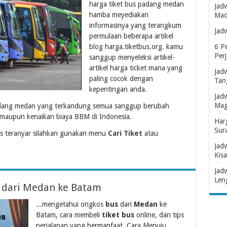
harga tiket bus padang medan
Jad
hamba meyediakan
Mad
informasinya yang terangkum
Jad
permulaan beberapa artikel
blog harga.tiketbus.org. kamu
6 P
Per
sanggup menyeleksi artikel-
artikel harga ticket mana yang
Jad
paling cocok dengan
Tan
kepentingan anda.
Jad
Mag
 padang medan yang terkandung semua sanggup berubah
 maupun kenaikan biaya BBM di Indonesia.
Har
Sur
s teranyar silahkan gunakan menu
Cari Tiket
atau
Jad
Kisa
Jad
Len
s dari Medan ke Batam
...mengetahui ongkos
bus
dari
Medan
ke
Batam, cara membeli
tiket bus
online, dan tips
perjalanan yang bermanfaat. Cara Menuju