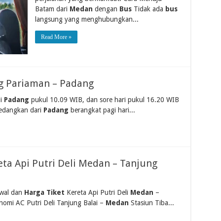
Batam dari
Medan
dengan
Bus
Tidak ada
bus
langsung yang menghubungkan...
Read More »
ng Pariaman – Padang
di
Padang
pukul 10.09 WIB, dan sore hari pukul 16.20 WIB
edangkan dari
Padang
berangkat pagi hari...
eta Api Putri Deli Medan – Tanjung
dwal dan
Harga Tiket
Kereta Api Putri Deli
Medan
–
nomi AC Putri Deli Tanjung Balai –
Medan
Stasiun Tiba...