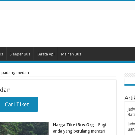
us
Sleeper Bus
Kereta Api
Mainan Bus
us padang medan
edan
Arti
Cari Tiket
Jad
Bat
Jad
Harga.TiketBus.Org
- Bagi
Ban
anda yang berulang mencari