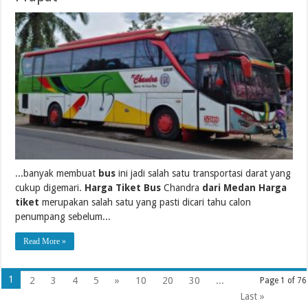
...banyak membuat
bus
ini jadi salah satu transportasi darat yang
cukup digemari.
Harga Tiket Bus
Chandra
dari Medan Harga
tiket
merupakan salah satu yang pasti dicari tahu calon
penumpang sebelum...
Read More »
1
2
3
4
5
»
10
20
30
...
Page 1 of 76
Last »