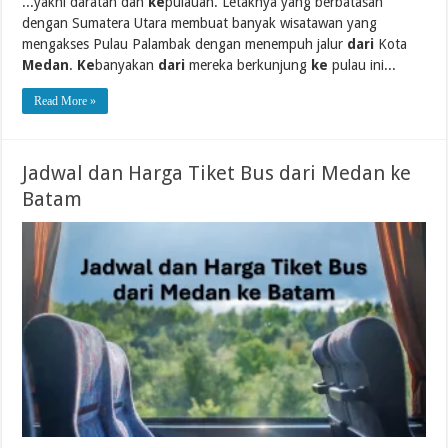
...yakni daratan dan
ke
pulauan. Letaknya yang berbatasan
dengan Sumatera Utara membuat banyak wisatawan yang
mengakses Pulau Palambak dengan menempuh jalur
dari
Kota
Medan
.
Ke
banyakan
dari
mereka berkunjung
ke
pulau ini...
Read More »
Jadwal dan Harga Tiket Bus dari Medan ke
Batam