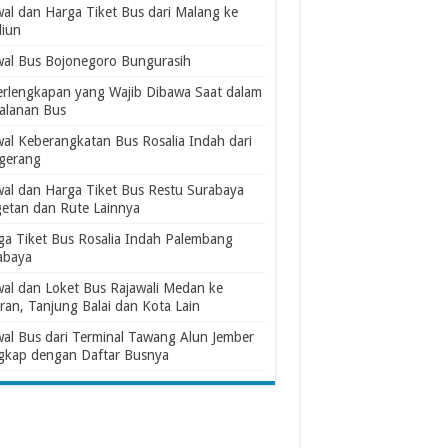
wal dan Harga Tiket Bus dari Malang ke
iun
wal Bus Bojonegoro Bungurasih
erlengkapan yang Wajib Dibawa Saat dalam
jalanan Bus
wal Keberangkatan Bus Rosalia Indah dari
gerang
wal dan Harga Tiket Bus Restu Surabaya
etan dan Rute Lainnya
ga Tiket Bus Rosalia Indah Palembang
abaya
wal dan Loket Bus Rajawali Medan ke
ran, Tanjung Balai dan Kota Lain
wal Bus dari Terminal Tawang Alun Jember
gkap dengan Daftar Busnya