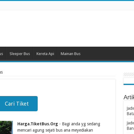
us
Sleeper Bus
Kereta Api
Mainan Bus
us
Arti
Cari Tiket
Jad
Bat
Jad
Harga.TiketBus.Org
- Bagi anda yg sedang
Ban
mencari agung sejati bus ana meyediakan