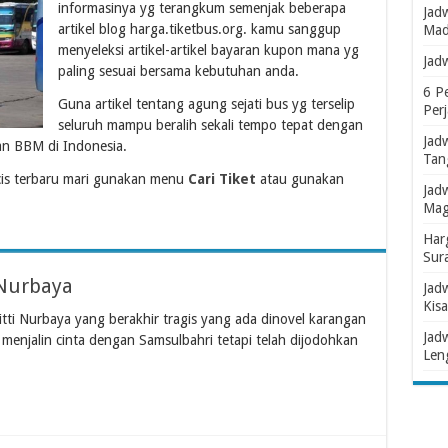
informasinya yg terangkum semenjak beberapa
Jad
artikel blog harga.tiketbus.org. kamu sanggup
Mad
menyeleksi artikel-artikel bayaran kupon mana yg
Jad
paling sesuai bersama kebutuhan anda.
6 P
Guna artikel tentang agung sejati bus yg terselip
Per
seluruh mampu beralih sekali tempo tepat dengan
Jad
n BBM di Indonesia.
Tan
is terbaru mari gunakan menu
Cari Tiket
atau gunakan
Jad
Mag
Har
Sur
 Nurbaya
Jad
Kisa
tti Nurbaya yang berakhir tragis yang ada dinovel karangan
Jad
 menjalin cinta dengan Samsulbahri tetapi telah dijodohkan
Len