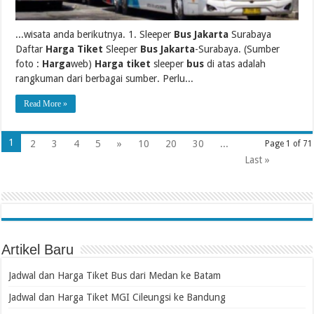
...wisata anda berikutnya. 1. Sleeper
Bus Jakarta
Surabaya
Daftar
Harga Tiket
Sleeper
Bus Jakarta
-Surabaya. (Sumber
foto :
Harga
web)
Harga tiket
sleeper
bus
di atas adalah
rangkuman dari berbagai sumber. Perlu...
Read More »
1
2
3
4
5
»
10
20
30
...
Page 1 of 71
Last »
Artikel Baru
Jadwal dan Harga Tiket Bus dari Medan ke Batam
Jadwal dan Harga Tiket MGI Cileungsi ke Bandung