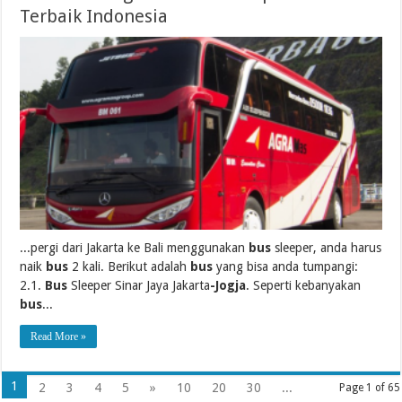
Terbaik Indonesia
...pergi dari Jakarta ke Bali menggunakan
bus
sleeper, anda harus
naik
bus
2 kali. Berikut adalah
bus
yang bisa anda tumpangi:
2.1.
Bus
Sleeper Sinar Jaya Jakarta
-Jogja
. Seperti kebanyakan
bus
...
Read More »
1
2
3
4
5
»
10
20
30
...
Page 1 of 65