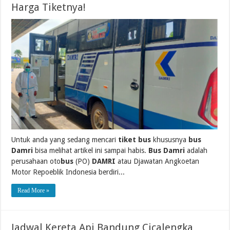
Harga Tiketnya!
Untuk anda yang sedang mencari
tiket bus
khususnya
bus
Damri
bisa melihat artikel ini sampai habis.
Bus Damri
adalah
perusahaan oto
bus
(PO)
DAMRI
atau Djawatan Angkoetan
Motor Repoeblik Indonesia berdiri...
Read More »
Jadwal Kereta Api Bandung Cicalengka