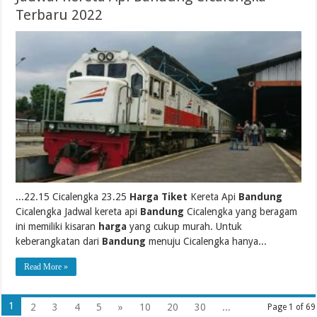
Terbaru 2022
...22.15 Cicalengka 23.25
Harga Tiket
Kereta Api
Bandung
Cicalengka Jadwal kereta api
Bandung
Cicalengka yang beragam
ini memiliki kisaran
harga
yang cukup murah. Untuk
keberangkatan dari
Bandung
menuju Cicalengka hanya...
Read More »
1
2
3
4
5
»
10
20
30
...
Page 1 of 69