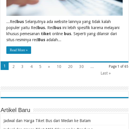
...Red
bus
Selanjutnya ada website lainnya yang tidak kalah
populer yaitu Red
bus.
Red
bus
ini lebih spesifik karena melayani
khusus pemesanan
tiket
online
bus
. Seperti yang dilansir dari
situs resminya red
Bus
adalah...
Read More »
1
2
3
4
5
»
10
20
30
...
Page 1 of 65
Last »
Artikel Baru
Jadwal dan Harga Tiket Bus dari Medan ke Batam