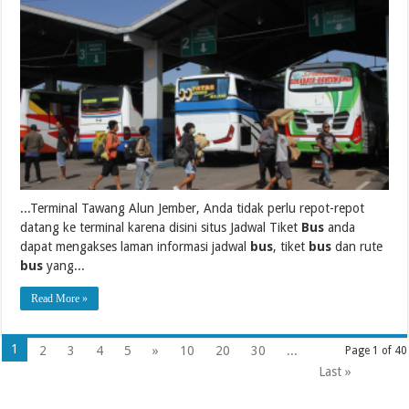
...Terminal Tawang Alun Jember, Anda tidak perlu repot-repot
datang ke terminal karena disini situs Jadwal Tiket
Bus
anda
dapat mengakses laman informasi jadwal
bus
, tiket
bus
dan rute
bus
yang...
Read More »
1
2
3
4
5
»
10
20
30
...
Page 1 of 40
Last »