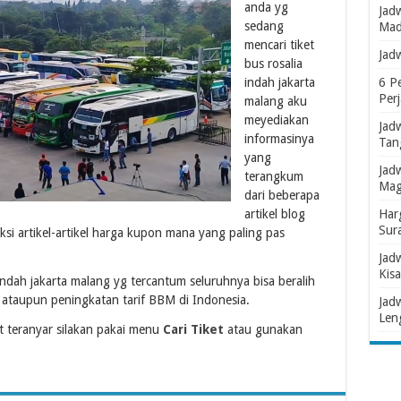
anda yg
Jad
sedang
Mad
mencari tiket
Jad
bus rosalia
indah jakarta
6 P
Per
malang aku
meyediakan
Jad
informasinya
Tan
yang
Jad
terangkum
Mag
dari beberapa
artikel blog
Har
Sur
i artikel-artikel harga kupon mana yang paling pas
Jad
Kisa
 indah jakarta malang yg tercantum seluruhnya bisa beralih
ataupun peningkatan tarif BBM di Indonesia.
Jad
Len
 teranyar silakan pakai menu
Cari Tiket
atau gunakan