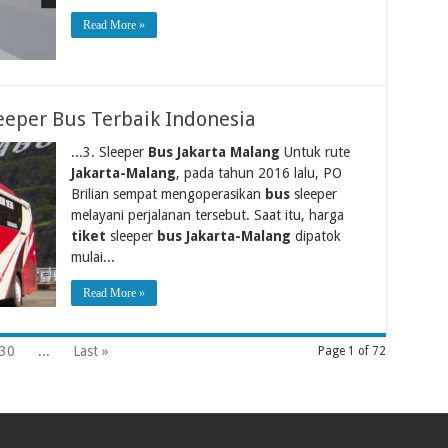
Read More »
eeper Bus Terbaik Indonesia
...3. Sleeper
Bus Jakarta Malang
Untuk rute
Jakarta-Malang
, pada tahun 2016 lalu, PO
Brilian sempat mengoperasikan
bus
sleeper
melayani perjalanan tersebut. Saat itu, harga
tiket
sleeper
bus Jakarta-Malang
dipatok
mulai...
Read More »
30
...
Last »
Page 1 of 72