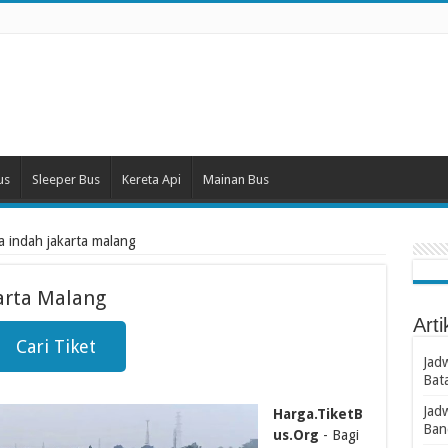
us
Sleeper Bus
Kereta Api
Mainan Bus
ia indah jakarta malang
karta Malang
Arti
Cari Tiket
Jad
Bat
Jad
Harga.TiketB
Ban
us.Org
- Bagi