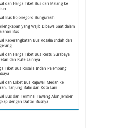
wal dan Harga Tiket Bus dari Malang ke
iun
wal Bus Bojonegoro Bungurasih
erlengkapan yang Wajib Dibawa Saat dalam
jalanan Bus
wal Keberangkatan Bus Rosalia Indah dari
gerang
wal dan Harga Tiket Bus Restu Surabaya
etan dan Rute Lainnya
ga Tiket Bus Rosalia Indah Palembang
abaya
wal dan Loket Bus Rajawali Medan ke
ran, Tanjung Balai dan Kota Lain
wal Bus dari Terminal Tawang Alun Jember
gkap dengan Daftar Busnya