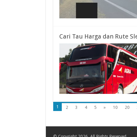
Cari Tau Harga dan Rute Sl
1
2
3
4
5
»
10
20
© Copyright 2026, All Rights Reserved