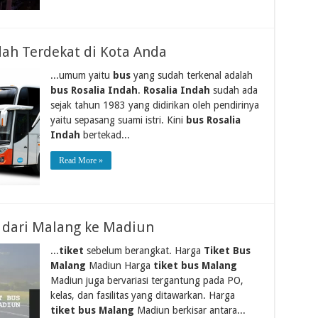
dah Terdekat di Kota Anda
...umum yaitu
bus
yang sudah terkenal adalah
bus Rosalia Indah
.
Rosalia Indah
sudah ada
sejak tahun 1983 yang didirikan oleh pendirinya
yaitu sepasang suami istri. Kini
bus Rosalia
Indah
bertekad...
Read More »
s dari Malang ke Madiun
...
tiket
sebelum berangkat. Harga
Tiket Bus
Malang
Madiun Harga
tiket bus Malang
Madiun juga bervariasi tergantung pada PO,
kelas, dan fasilitas yang ditawarkan. Harga
tiket bus Malang
Madiun berkisar antara...