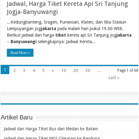
Jadwal, Harga Tiket Kereta Api Sri Tanjung
Jogja-Banyuwangi
...Kedungbanteng, Sragen, Purwosari, Klaten, dan tiba Stasiun
Lempuyangan Jog
jakarta
pada malam hari pukul 19.00 WIB.
Berikut jadwal dan harga
tiket
kereta api Sri Tanjung Jog
jakarta
–
Banyuwangi
selengkapnya: Jadwal Kereta...
Read More »
1
2
3
4
5
»
10
20
30
...
Page 1 of 68
Last »
Artikel Baru
Jadwal dan Harga Tiket Bus dari Medan ke Batam
Jadwal dan Harga Tiket MGI Cileungsi ke Bandung