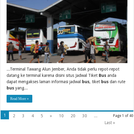
...Terminal Tawang Alun Jember, Anda tidak perlu repot-repot
datang ke terminal karena disini situs Jadwal Tiket
Bus
anda
dapat mengakses laman informasi jadwal
bus
, tiket
bus
dan rute
bus
yang...
Read More »
1
2
3
4
5
»
10
20
30
...
Page 1 of 40
Last »