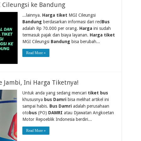
I Cileungsi ke Bandung
...lainnya.
Harga tiket
MGI Cileungsi
Bandung
berdasarkan informasi dari red
Bus
adalah Rp 70.000 per orang.
Harga
ini sudah
termasuk pajak dan biaya layanan.
Harga tiket
MGI Cileungsi
Bandung
bisa berubah...
Read More »
Jambi, Ini Harga Tiketnya!
Untuk anda yang sedang mencari
tiket bus
khususnya
bus Damri
bisa melihat artikel ini
sampai habis.
Bus Damri
adalah perusahaan
oto
bus
(PO)
DAMRI
atau Djawatan Angkoetan
Motor Repoeblik Indonesia berdiri...
Read More »