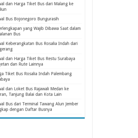
wal dan Harga Tiket Bus dari Malang ke
iun
wal Bus Bojonegoro Bungurasih
erlengkapan yang Wajib Dibawa Saat dalam
jalanan Bus
wal Keberangkatan Bus Rosalia Indah dari
gerang
wal dan Harga Tiket Bus Restu Surabaya
etan dan Rute Lainnya
ga Tiket Bus Rosalia Indah Palembang
abaya
wal dan Loket Bus Rajawali Medan ke
ran, Tanjung Balai dan Kota Lain
wal Bus dari Terminal Tawang Alun Jember
gkap dengan Daftar Busnya