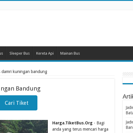
us
Sleeper Bus
Kereta Api
Mainan Bus
us damri kuningan bandung
ningan Bandung
Arti
Cari Tiket
Jad
Bat
Jad
Harga.TiketBus.Org
- Bagi
Ban
anda yang terus mencari harga