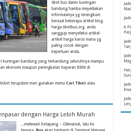
tiket bus damri kuningan
Jad
bandung hamba meyediakan
Mad
informasinya yg terangkum
Jad
berasal beberapa artikel blog
harga.tiketbus.org. anda
6 P
Per
sanggup menyeleksi artikel-
artikel harga karcis mana yg
Jad
paling cocok dengan
Tan
keperluan anda.
Jad
Mag
amri kuningan bandung yang terkandung seluruhnya mampu
adaan ekonomi maupun peningkatan bayaran BBM di
Har
Sur
ticket terupdate mari gunakan menu
Cari Tiket
atau
Jad
Kisa
Jad
Len
npasar dengan Harga Lebih Murah
...melewati Ketapang – Gilimanuk, lalu ke
Negara.
Bus
akan berhenti di Terminal Mengwi