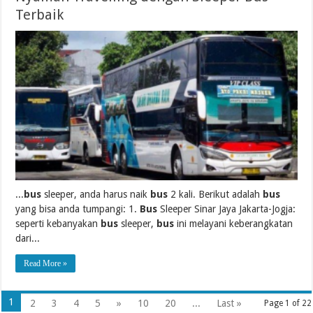
Terbaik
...
bus
sleeper, anda harus naik
bus
2 kali. Berikut adalah
bus
yang bisa anda tumpangi: 1.
Bus
Sleeper Sinar Jaya Jakarta-Jogja:
seperti kebanyakan
bus
sleeper,
bus
ini melayani keberangkatan
dari...
Read More »
1
2
3
4
5
»
10
20
...
Last »
Page 1 of 22