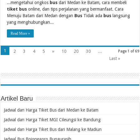
...mengetahui ongkos
bus
dari Medan ke Batam, cara membeli
tiket bus
online, dan tips perjalanan yang bermanfaat. Cara
Menuju Batam dari Medan dengan
Bus
Tidak ada
bus
langsung
yang menghubungkan...
Read More »
1
2
3
4
5
»
10
20
30
...
Page 1 of 69
Last »
Artikel Baru
Jadwal dan Harga Tiket Bus dari Medan ke Batam
Jadwal dan Harga Tiket MGI Cileungsi ke Bandung
Jadwal dan Harga Tiket Bus dari Malang ke Madiun
Jadwal Bus Bojonegoro Bungurasih