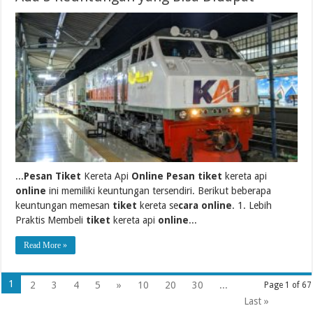
...
Pesan Tiket
Kereta Api
Online Pesan tiket
kereta api
online
ini memiliki keuntungan tersendiri. Berikut beberapa
keuntungan memesan
tiket
kereta se
cara online
. 1. Lebih
Praktis Membeli
tiket
kereta api
online
...
Read More »
1
2
3
4
5
»
10
20
30
...
Page 1 of 67
Last »