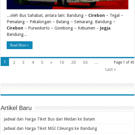
...oleh Bus Sahabat, antara lain: Bandung –
Cirebon
– Tegal –
Pemalang – Pekalongan – Batang – Semarang. Bandung –
Cirebon
– Purwokerto – Gombong – Kebumen –
Jogja
.
Bandung...
Read More »
1
2
3
4
5
»
10
20
30
...
Page 1 of 45
Last »
Artikel Baru
Jadwal dan Harga Tiket Bus dari Medan ke Batam
Jadwal dan Harga Tiket MGI Cileungsi ke Bandung