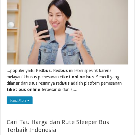
...populer yaitu Red
bus.
Red
bus
ini lebih spesifik karena
melayani khusus pemesanan
tiket online bus
. Seperti yang
dilansir dari situs resminya red
Bus
adalah platform pemesanan
tiket bus online
terbesar di dunia,...
Read More »
Cari Tau Harga dan Rute Sleeper Bus
Terbaik Indonesia