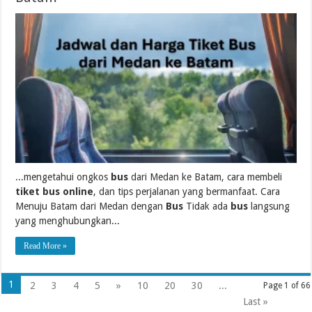
...mengetahui ongkos
bus
dari Medan ke Batam, cara membeli
tiket bus online
, dan tips perjalanan yang bermanfaat. Cara
Menuju Batam dari Medan dengan
Bus
Tidak ada
bus
langsung
yang menghubungkan...
Read More »
1
2
3
4
5
»
10
20
30
...
Page 1 of 66
Last »