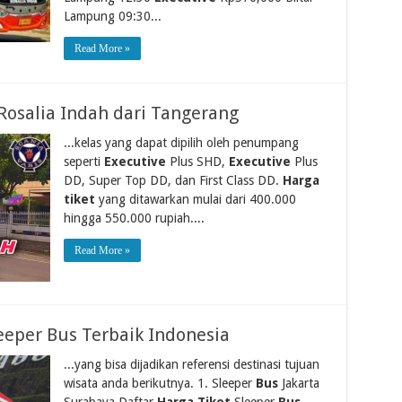
Lampung 09:30...
Read More »
Rosalia Indah dari Tangerang
...kelas yang dapat dipilih oleh penumpang
seperti
Executive
Plus SHD,
Executive
Plus
DD, Super Top DD, dan First Class DD.
Harga
tiket
yang ditawarkan mulai dari 400.000
hingga 550.000 rupiah....
Read More »
eeper Bus Terbaik Indonesia
...yang bisa dijadikan referensi destinasi tujuan
wisata anda berikutnya. 1. Sleeper
Bus
Jakarta
Surabaya Daftar
Harga Tiket
Sleeper
Bus