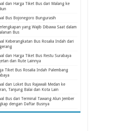
wal dan Harga Tiket Bus dari Malang ke
iun
wal Bus Bojonegoro Bungurasih
erlengkapan yang Wajib Dibawa Saat dalam
jalanan Bus
wal Keberangkatan Bus Rosalia Indah dari
gerang
wal dan Harga Tiket Bus Restu Surabaya
etan dan Rute Lainnya
ga Tiket Bus Rosalia Indah Palembang
abaya
wal dan Loket Bus Rajawali Medan ke
ran, Tanjung Balai dan Kota Lain
wal Bus dari Terminal Tawang Alun Jember
gkap dengan Daftar Busnya