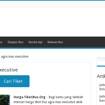
us
Sleeper Bus
Kereta Api
Mainan Bus
s agra mas executive
xecutive
Arti
Cari Tiket
Jad
Bat
Jad
Harga.TiketBus.Org
- Bagi kamu yang tambah
Ban
mencari harga tiket bus agra mas executive abdi