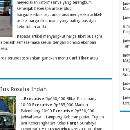
meyediakan informasinya yang terangkum
Jad
semenjak beberapa artikel blog
Mad
harga.tiketbus.org. anda bisa menyeleksi artikel-
Jad
artikel harga tiket mana yang paling pas dgn
kebutuhan anda.
6 P
Per
Kepada artikel menyangkut harga tiket bus agra
Jad
sa beralih semasa-masa sesuai dengan kondisi ekonomi
Tan
esia.
Jad
rcis terupdate silahkan gunakan menu
Cari Tiket
atau
Mag
Har
Sur
Jad
Bus Rosalia Indah
Kisa
Jad
...
Executive
Rp660,000 Blitar Palembang
Len
10:00
Executive
Rp585,000 Madiun
Palembang 10:00
Executive
Rp530,000
Jadwal Jawa – Lampung Keberangkatan Tujuan
Jam Keberangkatan Kelas
Harga
Surabaya
Lampung 12:30
Executive
Rp570,000 Blitar