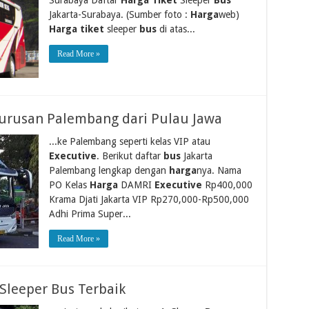
Jakarta-Surabaya. (Sumber foto :
Harga
web)
Harga tiket
sleeper
bus
di atas...
Read More »
Jurusan Palembang dari Pulau Jawa
...ke Palembang seperti kelas VIP atau
Executive
. Berikut daftar
bus
Jakarta
Palembang lengkap dengan
harga
nya. Nama
PO Kelas
Harga
DAMRI
Executive
Rp400,000
Krama Djati Jakarta VIP Rp270,000-Rp500,000
Adhi Prima Super...
Read More »
Sleeper Bus Terbaik