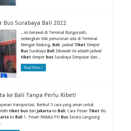
er Bus Surabaya Bali 2022
...ini berawal di Terminal Bungurasih,
sedangkan titik penurunan ada di Terminal
Mengwi Badung,
Bali
. Jadwal
Tiket
Sleeper
Bus
Surabaya
Bali
Dibawah ini adalah jadwal
tiket
sleeper
bus
Surabaya Denpasar dari...
Read More »
ta ke Bali Tanpa Perlu Ribet!
layanan transportasi. Berikut 5 cara yang aman untuk
milih
tiket bus
dari
Jakarta
ke
Bali
: Cara Pesan
Tiket
Bis
karta
ke
Bali
1. Pesan Melalui PO
Bus
Secara Langsung
.