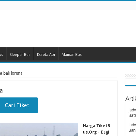
us
Sleeper Bus
Kereta Api
Mainan Bus
a bali lorena
na
Arti
Cari Tiket
Jad
Bat
Jad
Harga.TiketB
Ban
us.Org
- Bagi