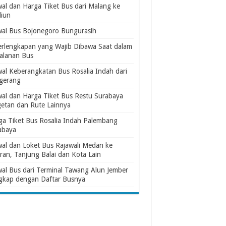
wal dan Harga Tiket Bus dari Malang ke
iun
wal Bus Bojonegoro Bungurasih
erlengkapan yang Wajib Dibawa Saat dalam
jalanan Bus
wal Keberangkatan Bus Rosalia Indah dari
gerang
wal dan Harga Tiket Bus Restu Surabaya
etan dan Rute Lainnya
ga Tiket Bus Rosalia Indah Palembang
abaya
wal dan Loket Bus Rajawali Medan ke
ran, Tanjung Balai dan Kota Lain
wal Bus dari Terminal Tawang Alun Jember
gkap dengan Daftar Busnya