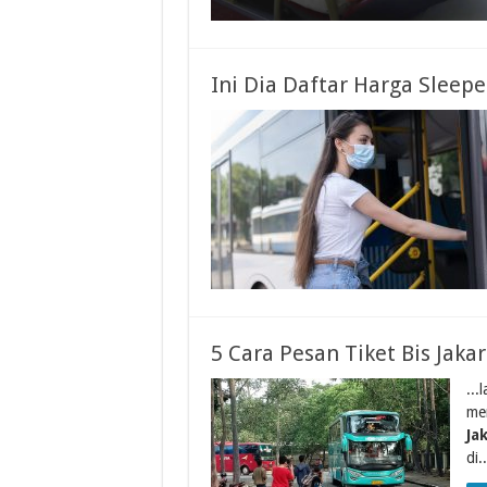
Ini Dia Daftar Harga Sleep
5 Cara Pesan Tiket Bis Jakar
...
me
Ja
di..