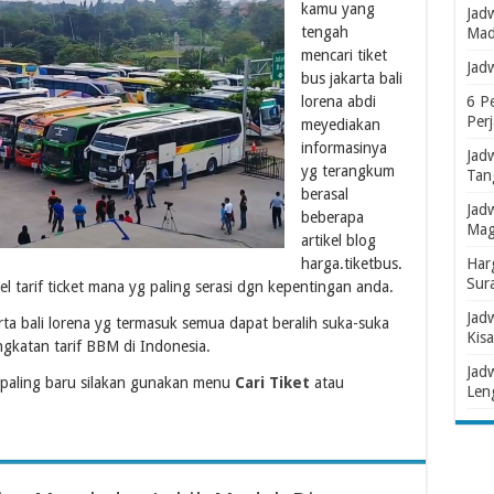
kamu yang
Jad
tengah
Mad
mencari tiket
Jad
bus jakarta bali
lorena abdi
6 P
Per
meyediakan
informasinya
Jad
yg terangkum
Tan
berasal
Jad
beberapa
Mag
artikel blog
harga.tiketbus.
Har
Sur
l tarif ticket mana yg paling serasi dgn kepentingan anda.
Jad
rta bali lorena yg termasuk semua dapat beralih suka-suka
Kisa
gkatan tarif BBM di Indonesia.
Jad
 paling baru silakan gunakan menu
Cari Tiket
atau
Len