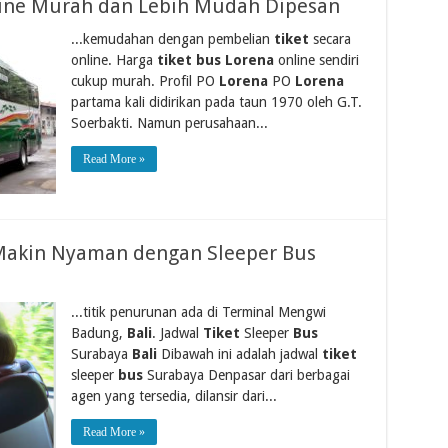
line Murah dan Lebih Mudah Dipesan
...kemudahan dengan pembelian
tiket
secara
online. Harga
tiket bus Lorena
online sendiri
cukup murah. Profil PO
Lorena
PO
Lorena
partama kali didirikan pada taun 1970 oleh G.T.
Soerbakti. Namun perusahaan...
Read More »
i Makin Nyaman dengan Sleeper Bus
...titik penurunan ada di Terminal Mengwi
Badung,
Bali
. Jadwal
Tiket
Sleeper
Bus
Surabaya
Bali
Dibawah ini adalah jadwal
tiket
sleeper
bus
Surabaya Denpasar dari berbagai
agen yang tersedia, dilansir dari...
Read More »