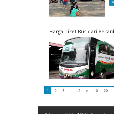
R
Harga Tiket Bus dari Peka
1
2
3
4
5
»
10
20