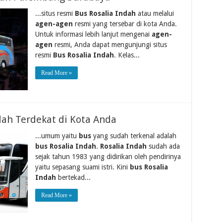
...situs resmi
Bus Rosalia Indah
atau melalui
agen-agen
resmi yang tersebar di kota Anda.
Untuk informasi lebih lanjut mengenai
agen-
agen
resmi, Anda dapat mengunjungi situs
resmi
Bus Rosalia Indah
. Kelas...
Read More »
dah Terdekat di Kota Anda
...umum yaitu
bus
yang sudah terkenal adalah
bus Rosalia Indah
.
Rosalia Indah
sudah ada
sejak tahun 1983 yang didirikan oleh pendirinya
yaitu sepasang suami istri. Kini
bus Rosalia
Indah
bertekad...
Read More »