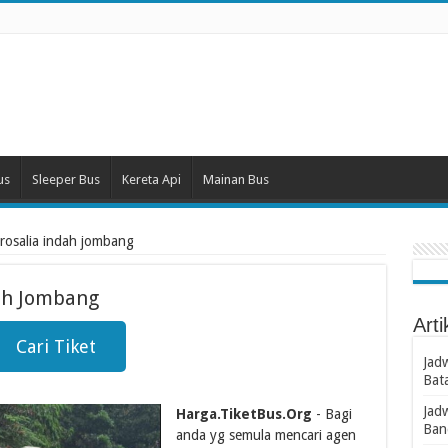
us
Sleeper Bus
Kereta Api
Mainan Bus
 rosalia indah jombang
dah Jombang
Arti
Cari Tiket
Jad
Bat
Jad
Harga.TiketBus.Org
- Bagi
Ban
anda yg semula mencari agen