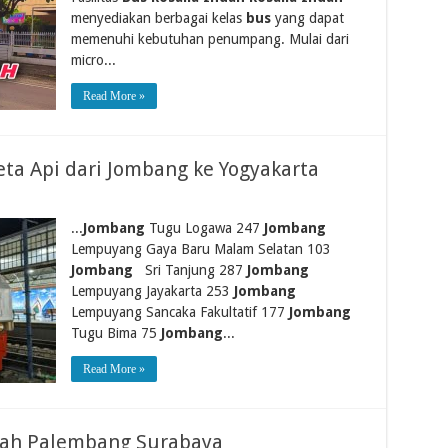
menyediakan berbagai kelas
bus
yang dapat
memenuhi kebutuhan penumpang. Mulai dari
micro...
Read More »
eta Api dari Jombang ke Yogyakarta
...
Jombang
Tugu Logawa 247
Jombang
Lempuyang Gaya Baru Malam Selatan 103
Jombang
Sri Tanjung 287
Jombang
Lempuyang Jayakarta 253
Jombang
Lempuyang Sancaka Fakultatif 177
Jombang
Tugu Bima 75
Jombang
...
Read More »
ndah Palembang Surabaya