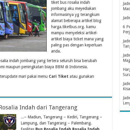
tiket bus rosalia indah
Jad
jombang aku meyediakan
Mad
informasinya yg terangkum
Jad
alamat beberapa artikel blog
harga.tiketbus.org. kamu
6 P
Per
mampu menyeleksi artikel-
artikel biaya ticket mana yang
Jad
paling pas dengan keperluan
Tan
anda.
Jad
Mag
osalia indah jombang yang tertera seluruh bisa berubah
omi maupun peningkatan biaya BBM di Indonesia.
Har
Sur
 terupdate mari pakai menu
Cari Tiket
atau gunakan
Jad
Kisa
Jad
Len
Rosalia Indah dari Tangerang
...– Madiun, Tangerang – Kediri, Tangerang –
Lampung, dan Tangerang – Palembang.
Fasilitas
Bus Rosalia Indah Rosalia Indah