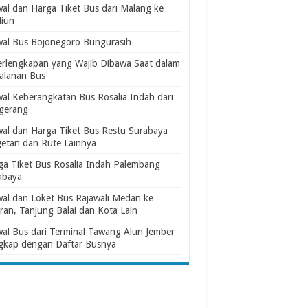
wal dan Harga Tiket Bus dari Malang ke
iun
wal Bus Bojonegoro Bungurasih
erlengkapan yang Wajib Dibawa Saat dalam
jalanan Bus
wal Keberangkatan Bus Rosalia Indah dari
gerang
wal dan Harga Tiket Bus Restu Surabaya
etan dan Rute Lainnya
ga Tiket Bus Rosalia Indah Palembang
abaya
wal dan Loket Bus Rajawali Medan ke
ran, Tanjung Balai dan Kota Lain
wal Bus dari Terminal Tawang Alun Jember
gkap dengan Daftar Busnya