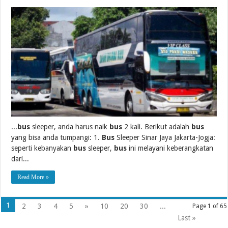
...
bus
sleeper, anda harus naik
bus
2 kali. Berikut adalah
bus
yang bisa anda tumpangi: 1.
Bus
Sleeper Sinar Jaya Jakarta-Jogja:
seperti kebanyakan
bus
sleeper,
bus
ini melayani keberangkatan
dari...
Read More »
1
2
3
4
5
»
10
20
30
...
Page 1 of 65
Last »