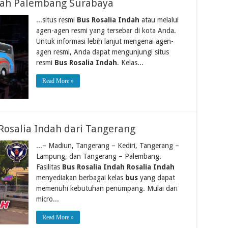
ndah Palembang Surabaya
...situs resmi
Bus Rosalia Indah
atau melalui
agen-agen resmi yang tersebar di kota Anda.
Untuk informasi lebih lanjut mengenai agen-
agen resmi, Anda dapat mengunjungi situs
resmi
Bus Rosalia Indah
. Kelas...
Read More »
Rosalia Indah dari Tangerang
...– Madiun, Tangerang – Kediri, Tangerang –
Lampung, dan Tangerang – Palembang.
Fasilitas
Bus Rosalia Indah Rosalia Indah
menyediakan berbagai kelas
bus
yang dapat
memenuhi kebutuhan penumpang. Mulai dari
micro...
Read More »