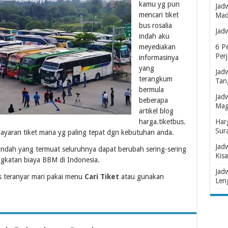
kamu yg pun
Jad
mencari tiket
Mad
bus rosalia
Jad
indah aku
meyediakan
6 P
Per
informasinya
yang
Jad
terangkum
Tan
bermula
Jad
beberapa
Mag
artikel blog
harga.tiketbus.
Har
Sur
l bayaran tiket mana yg paling tepat dgn kebutuhan anda.
Jad
a indah yang termuat seluruhnya dapat berubah sering-sering
Kisa
gkatan biaya BBM di Indonesia.
Jad
s teranyar mari pakai menu
Cari Tiket
atau gunakan
Len