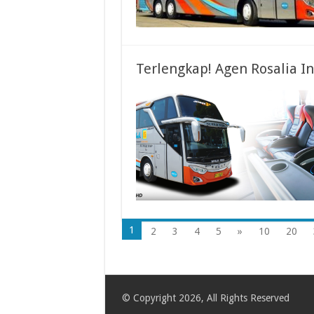
Terlengkap! Agen Rosalia I
1
2
3
4
5
»
10
20
© Copyright 2026, All Rights Reserved