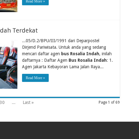
Read More »
ndah Terdekat
...05/D.2/BPU/III/1991 dari Deparpostel
Dirjend Pariwisata. Untuk anda yang sedang
mencari daftar agen
bus Rosalia Indah
, inilah
daftarnya : Daftar Agen
Bus Rosalia Indah
: 1.
Agen Jakarta Kebayoran Lama Jalan Raya...
Read More »
30
...
Last »
Page 1 of 69