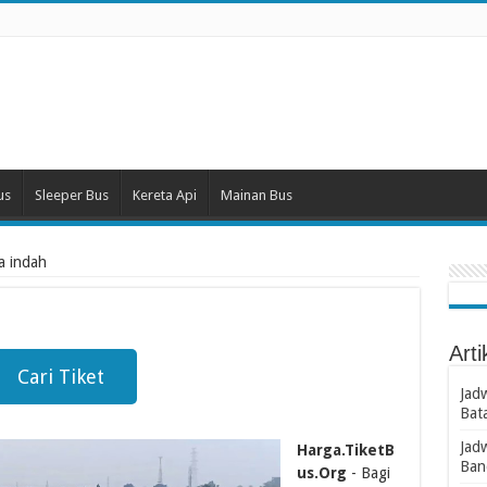
us
Sleeper Bus
Kereta Api
Mainan Bus
ia indah
Arti
Cari Tiket
Jad
Bat
Jad
Harga.TiketB
Ban
us.Org
- Bagi