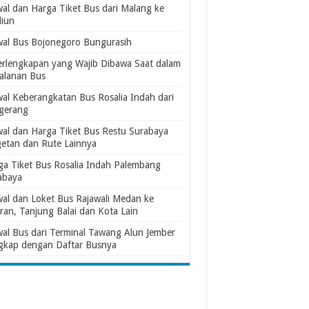
wal dan Harga Tiket Bus dari Malang ke
iun
wal Bus Bojonegoro Bungurasih
erlengkapan yang Wajib Dibawa Saat dalam
jalanan Bus
wal Keberangkatan Bus Rosalia Indah dari
gerang
wal dan Harga Tiket Bus Restu Surabaya
etan dan Rute Lainnya
ga Tiket Bus Rosalia Indah Palembang
abaya
wal dan Loket Bus Rajawali Medan ke
ran, Tanjung Balai dan Kota Lain
wal Bus dari Terminal Tawang Alun Jember
gkap dengan Daftar Busnya