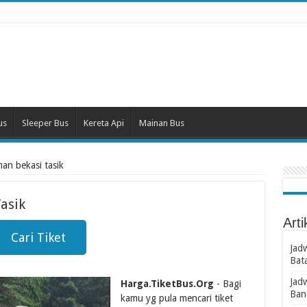
us
Sleeper Bus
Kereta Api
Mainan Bus
man bekasi tasik
asik
Arti
Cari Tiket
Jad
Bat
Jad
Harga.TiketBus.Org
- Bagi
Ban
kamu yg pula mencari tiket