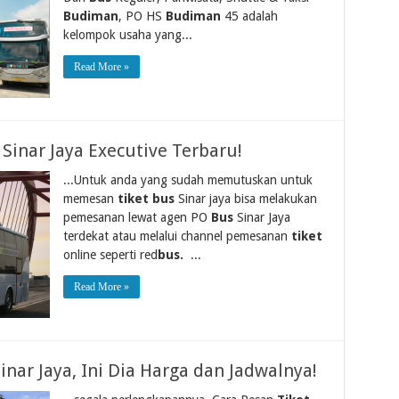
Budiman
, PO HS
Budiman
45 adalah
kelompok usaha yang...
Read More »
Sinar Jaya Executive Terbaru!
...Untuk anda yang sudah memutuskan untuk
memesan
tiket bus
Sinar jaya bisa melakukan
pemesanan lewat agen PO
Bus
Sinar Jaya
terdekat atau melalui channel pemesanan
tiket
online seperti red
bus.
...
Read More »
Sinar Jaya, Ini Dia Harga dan Jadwalnya!