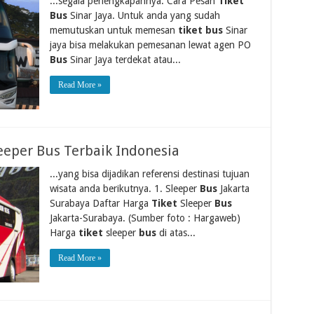
...segala perlengkapannya. Cara Pesan
Tiket
Bus
Sinar Jaya. Untuk anda yang sudah
memutuskan untuk memesan
tiket bus
Sinar
jaya bisa melakukan pemesanan lewat agen PO
Bus
Sinar Jaya terdekat atau...
Read More »
eeper Bus Terbaik Indonesia
...yang bisa dijadikan referensi destinasi tujuan
wisata anda berikutnya. 1. Sleeper
Bus
Jakarta
Surabaya Daftar Harga
Tiket
Sleeper
Bus
Jakarta-Surabaya. (Sumber foto : Hargaweb)
Harga
tiket
sleeper
bus
di atas...
Read More »