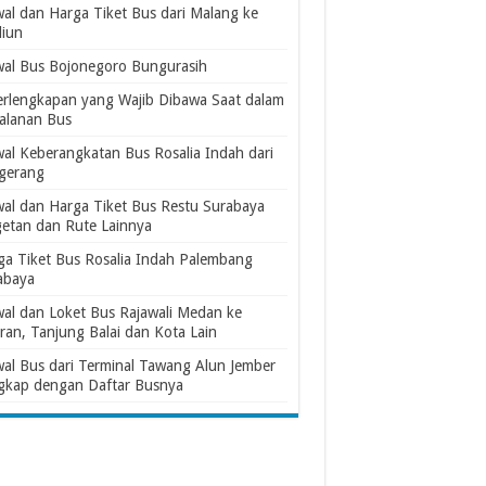
wal dan Harga Tiket Bus dari Malang ke
iun
wal Bus Bojonegoro Bungurasih
erlengkapan yang Wajib Dibawa Saat dalam
jalanan Bus
wal Keberangkatan Bus Rosalia Indah dari
gerang
wal dan Harga Tiket Bus Restu Surabaya
etan dan Rute Lainnya
ga Tiket Bus Rosalia Indah Palembang
abaya
wal dan Loket Bus Rajawali Medan ke
ran, Tanjung Balai dan Kota Lain
wal Bus dari Terminal Tawang Alun Jember
gkap dengan Daftar Busnya