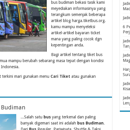
bus budiman bekasi tasik kami
Jad
meyediakan informasinya yang
Mad
terangkum semenjak beberapa
Jad
artikel blog harga.tiketbus.org.
kamu mampu menyeleksi
6 P
Per
artikel-artikel bayaran ticket
mana yang paling cocok dgn
Jad
kepentingan anda.
Tan
Bagi artikel tentang tiket bus
Jad
Mag
semua mampu berubah sebarang masa tepat dengan kondisi
Indonesia.
Har
Sur
 terkini mari gunakan menu
Cari Tiket
atau gunakan
Jad
Kisa
Jad
Len
s Budiman
...Salah satu
bus
yang terkenal dan paling
banyak digemari saat ini adalah
bus Budiman
.
Dari
Bus
Reguler, Pariwisata, Shuttle & Taksi