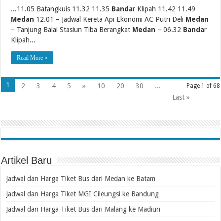
...11.05 Batangkuis 11.32 11.35
Banda
r Klipah 11.42 11.49
Medan
12.01 – Jadwal Kereta Api Ekonomi AC Putri Deli
Medan
– Tanjung Balai Stasiun Tiba Berangkat
Medan
– 06.32
Banda
r
Klipah...
Read More »
1
2
3
4
5
»
10
20
30
...
Page 1 of 68
Last »
Artikel Baru
Jadwal dan Harga Tiket Bus dari Medan ke Batam
Jadwal dan Harga Tiket MGI Cileungsi ke Bandung
Jadwal dan Harga Tiket Bus dari Malang ke Madiun