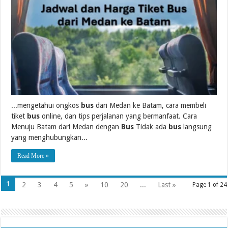
...mengetahui ongkos
bus
dari Medan ke Batam, cara membeli
tiket
bus
online, dan tips perjalanan yang bermanfaat. Cara
Menuju Batam dari Medan dengan
Bus
Tidak ada
bus
langsung
yang menghubungkan...
Read More »
1
2
3
4
5
»
10
20
...
Last »
Page 1 of 24