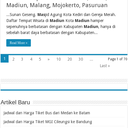
Madiun, Malang, Mojokerto, Pasuruan
...Sunan Geseng.
Mas
jid Agung Kota Kediri dan Gereja Merah.
Daftar Tempat Wisata di
Madiun
Kota
Madiun
hamper
sepenuhnya berbatasan dengan Kabupaten
Madiun
, hanya di
sebelah barat daya berbatasan dengan Kabupaten...
Read More »
1
2
3
4
5
»
10
20
30
...
Page 1 of 70
Last »
Artikel Baru
Jadwal dan Harga Tiket Bus dari Medan ke Batam
Jadwal dan Harga Tiket MGI Cileungsi ke Bandung