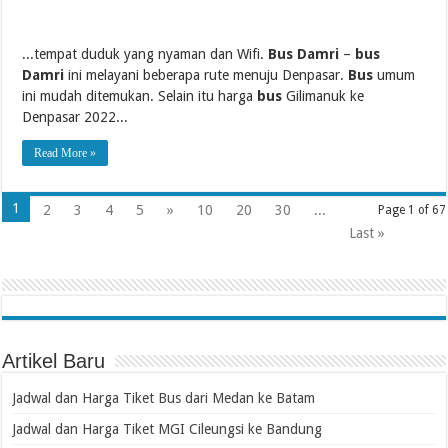
...tempat duduk yang nyaman dan Wifi.
Bus Damri
–
bus
Damri
ini melayani beberapa rute menuju Denpasar.
Bus
umum
ini mudah ditemukan. Selain itu harga
bus
Gilimanuk ke
Denpasar 2022...
Read More »
1
2
3
4
5
»
10
20
30
...
Page 1 of 67
Last »
Artikel Baru
Jadwal dan Harga Tiket Bus dari Medan ke Batam
Jadwal dan Harga Tiket MGI Cileungsi ke Bandung