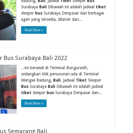
Badung,
Bali
. Jadwal
Tiket
Sleeper
Bus
Surabaya
Bali
Dibawah ini adalah jadwal
tiket
sleeper
bus
Surabaya Denpasar dari berbagai
agen yang tersedia, dilansir dari...
Read More »
er Bus Surabaya Bali 2022
...ini berawal di Terminal Bungurasih,
sedangkan titik penurunan ada di Terminal
Mengwi Badung,
Bali
. Jadwal
Tiket
Sleeper
Bus
Surabaya
Bali
Dibawah ini adalah jadwal
tiket
sleeper
bus
Surabaya Denpasar dari...
Read More »
Bus Semarang Bali