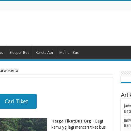
us
Sleeper Bus
Kereta Api
Mainan Bus
 purwokerto
Arti
Cari Tiket
Jad
Bat
Jad
Harga.TiketBus.Org
- Bagi
Ban
kamu yg lagi mencari tiket bus