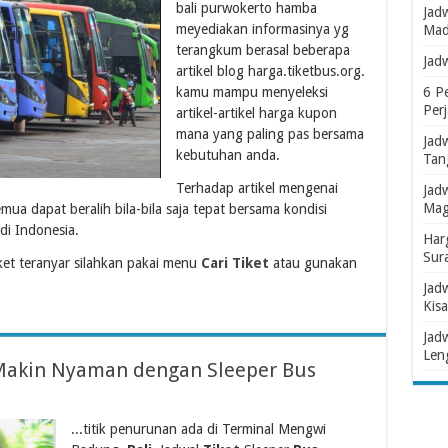
bali purwokerto hamba
Jad
meyediakan informasinya yg
Mad
terangkum berasal beberapa
Jad
artikel blog harga.tiketbus.org.
kamu mampu menyeleksi
6 P
Per
artikel-artikel harga kupon
mana yang paling pas bersama
Jad
kebutuhan anda.
Tan
Terhadap artikel mengenai
Jad
Mag
mua dapat beralih bila-bila saja tepat bersama kondisi
di Indonesia.
Har
Sur
et teranyar silahkan pakai menu
Cari Tiket
atau gunakan
Jad
Kisa
Jad
Len
i Makin Nyaman dengan Sleeper Bus
...titik penurunan ada di Terminal Mengwi