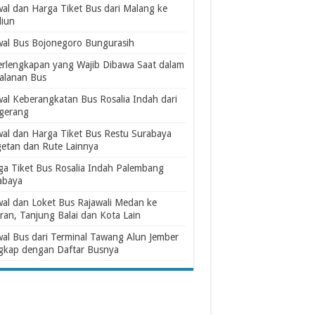
wal dan Harga Tiket Bus dari Malang ke
iun
wal Bus Bojonegoro Bungurasih
erlengkapan yang Wajib Dibawa Saat dalam
jalanan Bus
wal Keberangkatan Bus Rosalia Indah dari
gerang
wal dan Harga Tiket Bus Restu Surabaya
etan dan Rute Lainnya
ga Tiket Bus Rosalia Indah Palembang
abaya
wal dan Loket Bus Rajawali Medan ke
ran, Tanjung Balai dan Kota Lain
wal Bus dari Terminal Tawang Alun Jember
gkap dengan Daftar Busnya