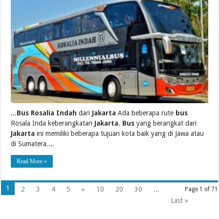
...
Bus Rosalia Indah
dari
Jakarta
Ada beberapa rute
bus
Rosala Inda keberangkatan
Jakarta
.
Bus
yang berangkat dari
Jakarta
ini memiliki beberapa tujuan kota baik yang di Jawa atau
di Sumatera....
Read More »
1
2
3
4
5
»
10
20
30
...
Page 1 of 71
Last »