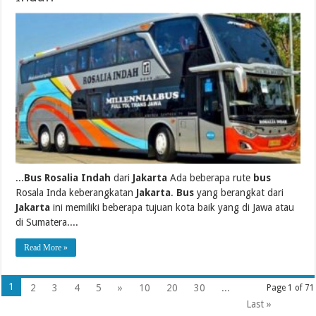
...
Bus Rosalia Indah
dari
Jakarta
Ada beberapa rute
bus
Rosala Inda keberangkatan
Jakarta
.
Bus
yang berangkat dari
Jakarta
ini memiliki beberapa tujuan kota baik yang di Jawa atau
di Sumatera....
Read More »
1
2
3
4
5
»
10
20
30
...
Page 1 of 71
Last »