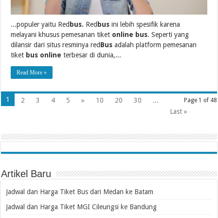
...populer yaitu Red
bus.
Red
bus
ini lebih spesifik karena
melayani khusus pemesanan tiket
online bus
. Seperti yang
dilansir dari situs resminya red
Bus
adalah platform pemesanan
tiket
bus online
terbesar di dunia,...
Read More »
1
2
3
4
5
»
10
20
30
...
Page 1 of 48
Last »
Artikel Baru
Jadwal dan Harga Tiket Bus dari Medan ke Batam
Jadwal dan Harga Tiket MGI Cileungsi ke Bandung