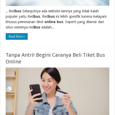
...Red
bus
Selanjutnya ada website lainnya yang tidak kalah
populer yaitu Red
bus.
Red
bus
ini lebih spesifik karena melayani
khusus pemesanan tiket
online bus
. Seperti yang dilansir dari
situs resminya red
Bus
adalah...
Read More »
Tanpa Antri! Begini Caranya Beli Tiket Bus
Online