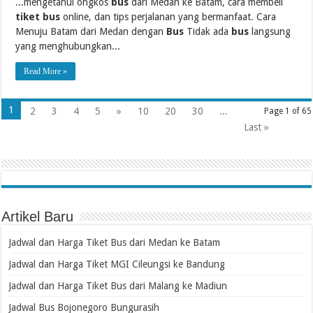
...mengetahui ongkos
bus
dari Medan ke Batam, cara membeli
tiket bus
online, dan tips perjalanan yang bermanfaat. Cara
Menuju Batam dari Medan dengan
Bus
Tidak ada
bus
langsung
yang menghubungkan...
Read More »
1
2
3
4
5
»
10
20
30
...
Page 1 of 65
Last »
Artikel Baru
Jadwal dan Harga Tiket Bus dari Medan ke Batam
Jadwal dan Harga Tiket MGI Cileungsi ke Bandung
Jadwal dan Harga Tiket Bus dari Malang ke Madiun
Jadwal Bus Bojonegoro Bungurasih