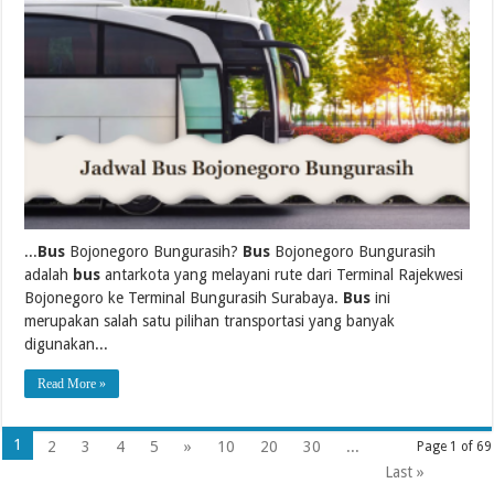
...
Bus
Bojonegoro Bungurasih?
Bus
Bojonegoro Bungurasih
adalah
bus
antarkota yang melayani rute dari Terminal Rajekwesi
Bojonegoro ke Terminal Bungurasih Surabaya.
Bus
ini
merupakan salah satu pilihan transportasi yang banyak
digunakan...
Read More »
1
2
3
4
5
»
10
20
30
...
Page 1 of 69
Last »