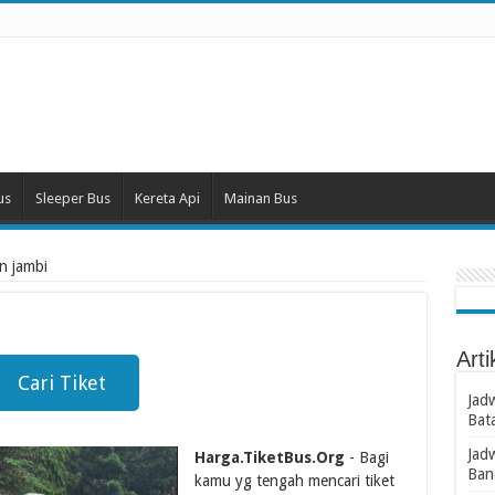
us
Sleeper Bus
Kereta Api
Mainan Bus
n jambi
Arti
Cari Tiket
Jad
Bat
Jad
Harga.TiketBus.Org
- Bagi
Ban
kamu yg tengah mencari tiket