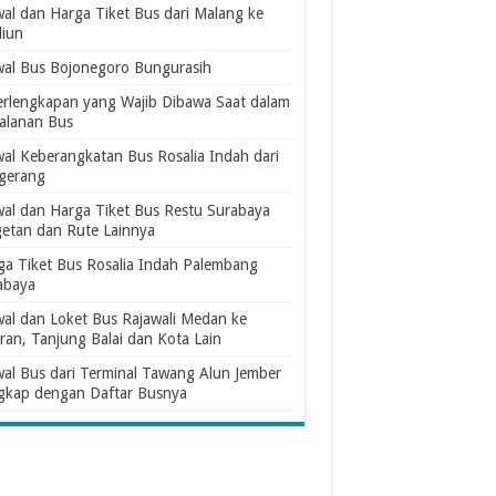
wal dan Harga Tiket Bus dari Malang ke
iun
wal Bus Bojonegoro Bungurasih
erlengkapan yang Wajib Dibawa Saat dalam
jalanan Bus
wal Keberangkatan Bus Rosalia Indah dari
gerang
wal dan Harga Tiket Bus Restu Surabaya
etan dan Rute Lainnya
ga Tiket Bus Rosalia Indah Palembang
abaya
wal dan Loket Bus Rajawali Medan ke
ran, Tanjung Balai dan Kota Lain
wal Bus dari Terminal Tawang Alun Jember
gkap dengan Daftar Busnya