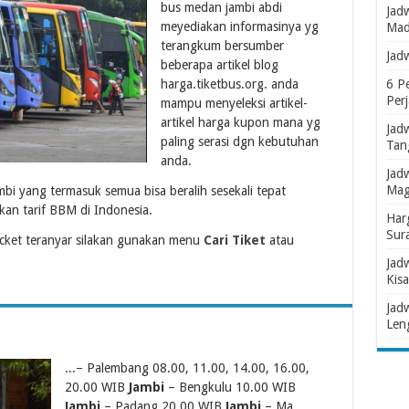
bus medan jambi abdi
Jad
meyediakan informasinya yg
Mad
terangkum bersumber
Jad
beberapa artikel blog
harga.tiketbus.org. anda
6 P
Per
mampu menyeleksi artikel-
artikel harga kupon mana yg
Jad
paling serasi dgn kebutuhan
Tan
anda.
Jad
Mag
mbi yang termasuk semua bisa beralih sesekali tepat
an tarif BBM di Indonesia.
Har
Sur
cket teranyar silakan gunakan menu
Cari Tiket
atau
Jad
Kisa
Jad
Len
...– Palembang 08.00, 11.00, 14.00, 16.00,
20.00 WIB
Jambi
– Bengkulu 10.00 WIB
Jambi
– Padang 20.00 WIB
Jambi
– Ma.