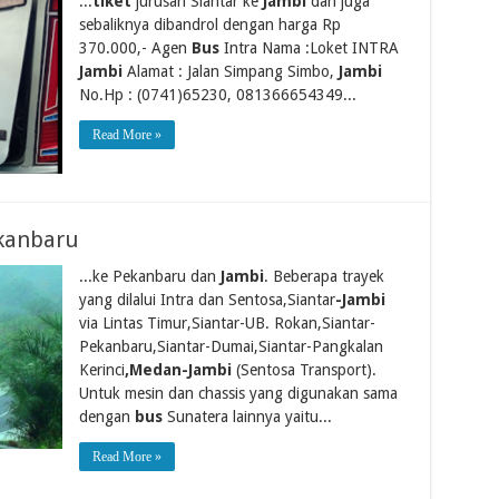
...
tiket
jurusan Siantar ke
Jambi
dan juga
sebaliknya dibandrol dengan harga Rp
370.000,- Agen
Bus
Intra Nama :Loket INTRA
Jambi
Alamat : Jalan Simpang Simbo,
Jambi
No.Hp : (0741)65230, 081366654349...
Read More »
kanbaru
...ke Pekanbaru dan
Jambi
. Beberapa trayek
yang dilalui Intra dan Sentosa,Siantar
-Jambi
via Lintas Timur,Siantar-UB. Rokan,Siantar-
Pekanbaru,Siantar-Dumai,Siantar-Pangkalan
Kerinci
,Medan-Jambi
(Sentosa Transport).
Untuk mesin dan chassis yang digunakan sama
dengan
bus
Sunatera lainnya yaitu...
Read More »