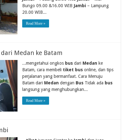
Bungo 09.00 &16.00 WIB
Jambi
– Lampung
20.00 WIB...
Read More »
s dari Medan ke Batam
...mengetahui ongkos
bus
dari
Medan
ke
Batam, cara membeli
tiket bus
online, dan tips
perjalanan yang bermanfaat. Cara Menuju
Batam dari
Medan
dengan
Bus
Tidak ada
bus
langsung yang menghubungkan...
Read More »
mbi