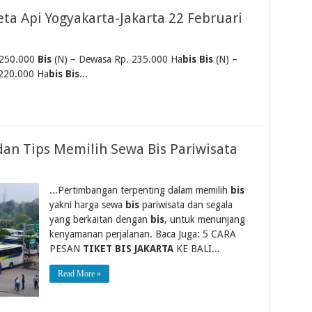
ta Api Yogyakarta-Jakarta 22 Februari
 250.000
Bis
(N) – Dewasa Rp. 235.000 Ha
bis Bis
(N) –
220.000 Ha
bis Bis
...
dan Tips Memilih Sewa Bis Pariwisata
...Pertimbangan terpenting dalam memilih
bis
yakni harga sewa
bis
pariwisata dan segala
yang berkaitan dengan
bis
, untuk menunjang
kenyamanan perjalanan. Baca Juga: 5 CARA
PESAN
TIKET BIS JAKARTA
KE BALI...
Read More »