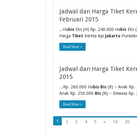
Jadwal dan Harga Tiket Ker
Februari 2015
...Ha
bis
Eks (H) Rp. 240.000 Ha
bis
Eks (
Harga
Tiket
Kereta Api
Jakarta
-Purwoke
Read More »
Jadwal dan Harga Tiket Kere
2015
...Rp. 260.000 Ha
bis Bis
(B) – Anak Rp.
Anak Rp. 250.000
Bis
(N) – Dewasa Rp. 
Read More »
1
2
3
4
5
»
10
20