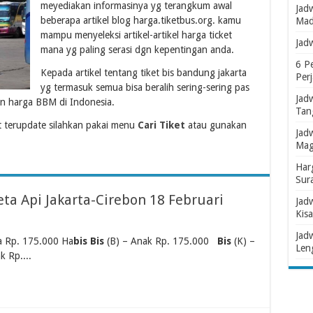
meyediakan informasinya yg terangkum awal
Jad
beberapa artikel blog harga.tiketbus.org. kamu
Mad
mampu menyeleksi artikel-artikel harga ticket
Jad
mana yg paling serasi dgn kepentingan anda.
6 P
Kepada artikel tentang tiket bis bandung jakarta
Per
yg termasuk semua bisa beralih sering-sering pas
Jad
n harga BBM di Indonesia.
Tan
 terupdate silahkan pakai menu
Cari Tiket
atau gunakan
Jad
Mag
Har
Sur
ta Api Jakarta-Cirebon 18 Februari
Jad
Kisa
Jad
a Rp. 175.000 Ha
bis Bis
(B) – Anak Rp. 175.000
Bis
(K) –
Len
k Rp....