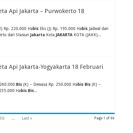
eta Api Jakarta – Purwokerto 18
I) Rp. 220.000 Ha
bis
Eks (J) Rp. 195.000 Ha
bis
Jadwal dan
rto dari Stasiun
Jakarta
Kota
JAKARTA
KOTA (JAKK)...
ta Api Jakarta-Yogyakarta 18 Februari
 260.000
Bis
(K) – Dewasa Rp. 250.000 Ha
bis Bis
(K) –
235.000 Ha
bis Bis
...
30
...
Last »
Page 1 of 66