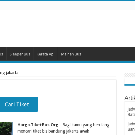
us
Sleeper Bus
Kereta Api
Mainan Bus
ung jakarta
Arti
Cari Tiket
Jad
Bat
Jad
Harga.TiketBus.Org
- Bagi kamu yang berulang
Ban
mencari tiket bis bandung jakarta awak