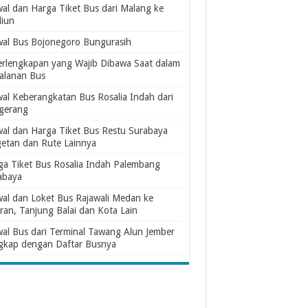
wal dan Harga Tiket Bus dari Malang ke
iun
wal Bus Bojonegoro Bungurasih
erlengkapan yang Wajib Dibawa Saat dalam
jalanan Bus
wal Keberangkatan Bus Rosalia Indah dari
gerang
wal dan Harga Tiket Bus Restu Surabaya
etan dan Rute Lainnya
ga Tiket Bus Rosalia Indah Palembang
abaya
wal dan Loket Bus Rajawali Medan ke
ran, Tanjung Balai dan Kota Lain
wal Bus dari Terminal Tawang Alun Jember
gkap dengan Daftar Busnya