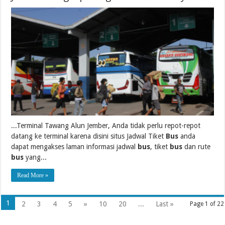
...Terminal Tawang Alun Jember, Anda tidak perlu repot-repot
datang ke terminal karena disini situs Jadwal Tiket
Bus
anda
dapat mengakses laman informasi jadwal
bus
, tiket
bus
dan rute
bus
yang...
Read More »
1
2
3
4
5
»
10
20
...
Last »
Page 1 of 22