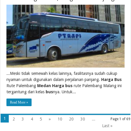
...Meski tidak semewah kelas lainnya, fasilitasnya sudah cukup
nyaman untuk digunakan dalam perjalanan panjang.
Harga Bus
Rute Palembang
Medan Harga bus
rute Palembang Malang ini
tergantung dari kelas
bus
nya. Untuk...
Read More »
1
2
3
4
5
»
10
20
30
...
Page 1 of 69
Last »