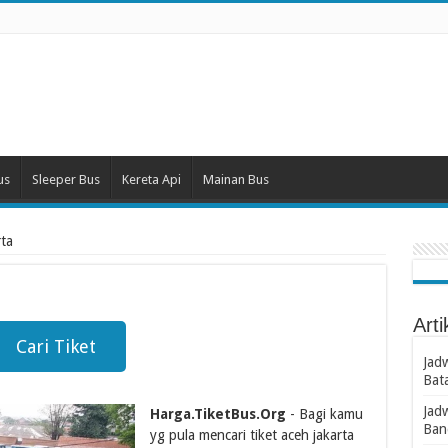
us
Sleeper Bus
Kereta Api
Mainan Bus
rta
Arti
Cari Tiket
Jad
Bat
Jad
Harga.TiketBus.Org
- Bagi kamu
Ban
yg pula mencari tiket aceh jakarta