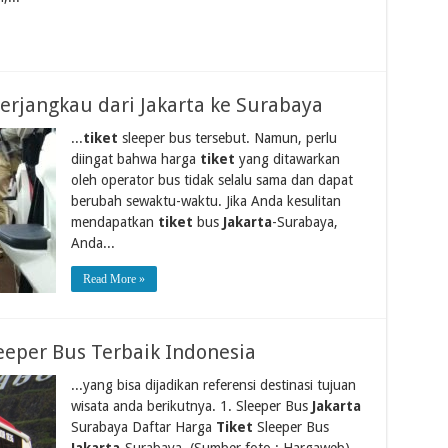
erjangkau dari Jakarta ke Surabaya
...
tiket
sleeper bus tersebut. Namun, perlu
diingat bahwa harga
tiket
yang ditawarkan
oleh operator bus tidak selalu sama dan dapat
berubah sewaktu-waktu. Jika Anda kesulitan
mendapatkan
tiket
bus
Jakarta
-Surabaya,
Anda...
Read More »
eeper Bus Terbaik Indonesia
...yang bisa dijadikan referensi destinasi tujuan
wisata anda berikutnya. 1. Sleeper Bus
Jakarta
Surabaya Daftar Harga
Tiket
Sleeper Bus
Jakarta
-Surabaya. (Sumber foto : Hargaweb)