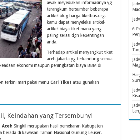
awak meyediakan informasinya yg
Jad
terangkum bersumber beberapa
Mad
artikel blog harga.tiketbus.org.
Jad
kamu dapat menyeleksi artikel-
artikel biaya tiket mana yang
6 P
Per
paling serasi dgn kepentingan
anda.
Jad
Tan
Terhadap artikel menyangkut tiket
aceh jakarta yg terkandung semua
Jad
Mag
n keadaan ekonomi maupun peningkatan biaya BBM di
Har
Sur
 terkini mari pakai menu
Cari Tiket
atau gunakan
Jad
Kisa
Jad
Len
il, Keindahan yang Tersembunyi
.
Aceh
Singkil merupakan hasil pemekaran Kabupaten
a berada di kawasan Taman Nasional Gunung Leuser.
,...