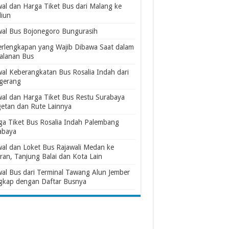
wal dan Harga Tiket Bus dari Malang ke
iun
wal Bus Bojonegoro Bungurasih
erlengkapan yang Wajib Dibawa Saat dalam
jalanan Bus
wal Keberangkatan Bus Rosalia Indah dari
gerang
wal dan Harga Tiket Bus Restu Surabaya
etan dan Rute Lainnya
ga Tiket Bus Rosalia Indah Palembang
abaya
wal dan Loket Bus Rajawali Medan ke
ran, Tanjung Balai dan Kota Lain
wal Bus dari Terminal Tawang Alun Jember
gkap dengan Daftar Busnya